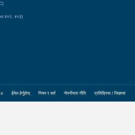
C)
no:४०२, ४०३)
३४
ईमेल हेर्नुहोस्
नियम र सर्त
गोपनीयता नीति
प्रतिक्रिया / जिज्ञासा