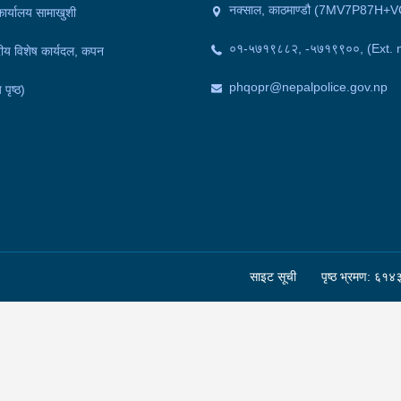
नक्साल, काठमाण्डौ (7MV7P87H+V
कार्यालय सामाखुशी
०१-५७१९८८२, -५७१९९००, (Ext. 
द्रीय विशेष कार्यदल, कपन
phqopr@nepalpolice.gov.np
 पृष्ठ)
साइट सूची
पृष्ठ भ्रमण: ६१४