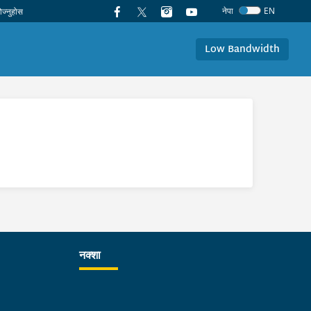
नेपा
EN
Low Bandwidth
नक्शा