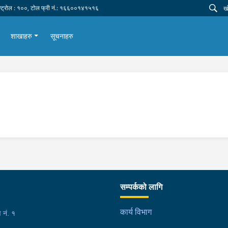
न्ट्रोल : १००, टोल फ्री नं.: १६६००१४१५१६
शाखाहरु
सूचनाहरु
सम्पर्कको लागि
कार्य विभाग
 नं. १