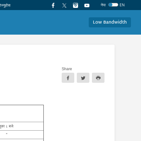
नेपा
EN
Low Bandwidth
Share
ुका ८ बजे
"