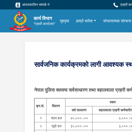
आपतकालिन सम्पर्क नं
प्रहरी क
कार्य विभाग
गृहपृष्ठ
हाम्रो बारेमा
संगठनात्मक संरचना
"प्रहरी कार्यालय"
सार्वजनिक कार्यक्रमको लागी आवश्यक स्
नेपाल पुलिस क्लवमा सर्वसाधारण तथा वहालवाला प्रहरी कर्मचार
रकम
क्र.सं.
विवरण
सर्व साधारण
वहालवाला प्रहरी कर्मचारी/पू
१
क्लव हल
४०,०००।००
४,०००।
२
जूडो हल
३०,०००।००
३,०००।