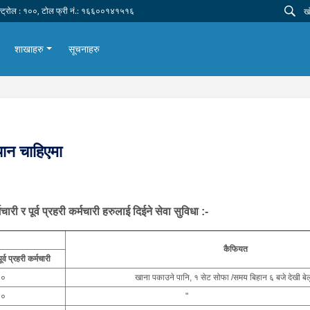
न्ट्रोल : १००, टोल फ्री नं.: १६६००१४१५१६
शाखाहरु
सूचनाहरु
थान चाहिएमा
ी र पूर्व प्रहरी कर्मचारी हरुलाई दिईने सेवा सुविधा :-
कैफियत
र्व प्रहरी कर्मचारी
००
खाना पकाउने पानि, १ सेट सोफा /समय बिहान ६ बजे देखी बेल
००
" 